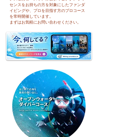
センスをお持ちの方を対象にしたファンダ
イビングや、プロを目指す方のプロコース
今日も暑い一日になり
☀️ 月曜日スター
を常時開催しています。
そうですね☀️
まずはお気軽にお問い合わせください。
週のお天気はどう
かな？