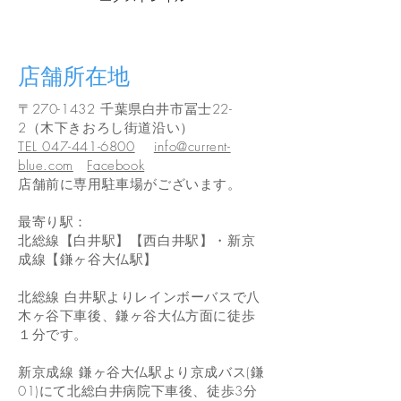
​店舗所在地
〒270-1432 千葉県白井市冨士22-
2（木下きおろし街道沿い）
TEL 047-441-6800
info@current-
blue.com
Facebook
店舗前に専用駐車場がございます。
最寄り駅：
北総線【白井駅】【西白井駅】・新京
成線【鎌ヶ谷大仏駅】
北総線 白井駅よりレインボーバスで八
木ヶ谷下車後、鎌ヶ谷大仏方面に徒歩
１分です。
新京成線 鎌ヶ谷大仏駅より京成バス(鎌
01)にて北総白井病院下車後、徒歩3分