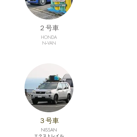
２号車
HONDA
​N‐VAN
３号車
NISSAN
エクストレイル