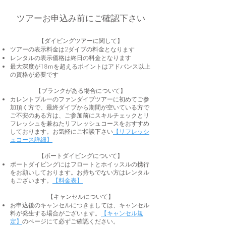
ツアーお申込み前にご確認下さい
【ダイビングツアーに関して】​
ツアーの表示料金は2​ダイブの料金となります
​レンタルの表示価格は終日の料金となります
最大深度が18ｍを超えるポイントはアドバンス以上
の資格が必要です​
【ブランクがある場合について】
カレントブルーのファンダイブツアーに初めてご参
加頂く方で、最終ダイブから期間が空いている方で
ご不安のある方は、ご参加前にスキルチェックとリ
フレッシュを兼ねたリフレッシュコースをおすすめ
しております。お気軽にご相談下さい
【リフレッシ
ュコース詳細】
【ボートダイビングについて】
ボートダイビングにはフロートとホイッスルの携行
をお願いしております。お持ちでない方はレンタル
もございます。
【料金表】
【キャンセルについて】
​お申込後のキャンセルにつきましては、キャンセル
料が発生する場合がございます。
【キャンセル規
定】
のページにて必ずご確認ください。