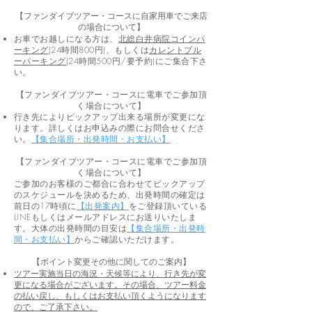
【ファンダイブツアー・コースに自家用車でご来店
の場合について】
お車でお越しになる方は、
北総白井病院コインパ
ーキング
(24時間800円)、
もしくは
カレントブル
ーパーキング
(24時間500円/要予約)
にご集合下さ
い。
【ファンダイブツアー・コースに電車でご参加頂
く場合について】
​行き先によりピックアップ出来る場所が変更にな
ります。詳しくはお申込みの際にお問合せくださ
い。
【集合場所・出発時間・お支払い】
【ファンダイブツアー・コースに電車でご参加頂
く場合について】
ご参加のお客様のご都合に合わせてピックアップ
のスケジュールを決めるため、​出発時間の確定は
前日の17時頃に
【出発案内】
をご登録頂いている
LINEもしくはメールアドレスにお送りいたしま
す。大体の出発時間の目安は
【集合場所・出発時
間・お支払い】
からご確認いただけます。
【ポイント変更その他に関してのご案内】
ツアー実施当日の海況・天候等により、行き先が変
更になる場合がございます。その場合、ツアー料金
の払い戻し、もしくはお支払い頂くようになります
ので、ご了承下さい。