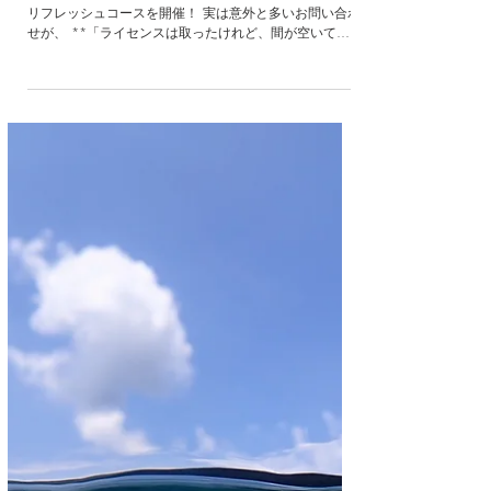
😊 海へ戻る第一歩！リフレッシュコ
ース開催♪
こんにちは😊 本日は施設プールでじゅんぺいさん担当で
リフレッシュコースを開催！ 実は意外と多いお問い合わ
せが、 **「ライセンスは取ったけれど、間が空いてし
まって…」**というご相談。 そんな方には、海へ行く
前にプールでスキルや器材の使い方を思い出しておくこ
とで、不安が少なくなり、海でも余裕を持ってダイビン
グを楽しめますよ😊とお伝えしています🌊 実際に、「受
けてから海に行ってよかった！」というお声もたくさん
いただいています♪ 「久しぶりだから大丈夫かな…」と
迷っている方は、ぜひお気軽にご相談ください😊 特に平
日は、のんびりゆっくりご利用いただけておすすめです
✨ そして今週末は、オープンウォーターダイバーコース
もスタート！ どんなダイバーが誕生するのか、スタッフ
も今からとても楽しみです✨