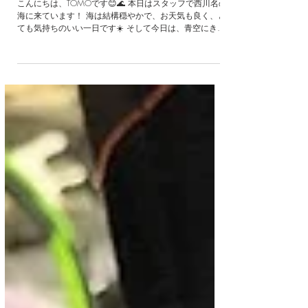
🌈 海の上に広がる虹♪
こんにちは、TOMOです😊🌊 本日はスタッフで西川名の
海に来ています！ 海は結構穏やかで、お天気も良く、と
ても気持ちのいい一日です☀️ そして今日は、青空にきれ
いな虹が🌈✨ なんと、ここ数日は連日で虹が見えている
ようです！ 虹を見つけると、なんだか特別な気分になり
ますよね😊 ちょっと得をしたような、いいことがありそ
うな気持ちになります♪ 自然が見せてくれる景色は、そ
の日その時だけのもの。 そんな瞬間に出会えるのも、海
へ出かける楽しみのひとつだなと改めて感じました🌊✨
皆さんにも素敵な一日になりますように😊