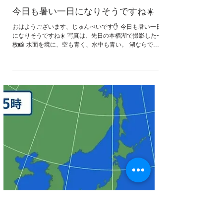
ジュンペイ
4 日前
今日も暑い一日になりそうですね☀️
おはようございます、じゅんぺいです✋️ 今日も暑い一日
になりそうですね☀️ 写真は、先日の本栖湖で撮影した一
枚📸 水面を境に、空も青く、水中も青い。 湖ならでは
の静けさと透明感に包まれて、思わず深呼吸したくなる
ような景色でした😊 自然の中に身を置くと、忙しい毎日
も少しだけリセットされる気がします🌿 今日も暑くなり
そうです💦 水分補給を忘れず、熱中症には十分お気を付
けください😊 それでは皆さま、今日も笑顔あふれる素敵
な一日になりますように✨