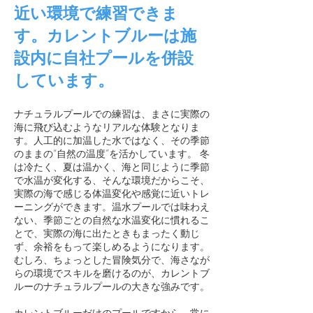
近い環境で練習できま
す。カレントブルーは施
設内に自社プールを併設
しています。
ナチュラルプールでの練習は、まさに実際の
海に飛び込むようなリアルな体験となりま
す。
人工的に加温した水ではなく、その季節
のままの“自然の温度”を活かしています。 冬
は冷たく、夏は温かく、海と同じように季節
で水温が変化する、そんな環境だからこそ、
実際の海で感じる体温変化や感覚に近いトレ
ーニングができます。
温水プールでは味わえ
ない、季節ごとの自然な水温変化に慣れるこ
とで、実際の海に出たときもまったく動じ
ず、余裕をもって楽しめるようになります。
むしろ、ちょっとした冒険気分で、海さなが
らの環境でスキルを磨けるのが、カレントブ
ルーのナチュラルプールの大きな強みです。
カレントブルーだけのプールですから、常に