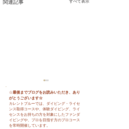
関連記事
すべて表示
最後までブログをお読みいただき、あり
☆
がとうございます☆
カレントブルーでは、ダイビング・ライセ
ンス取得コースや、体験ダイビング、ライ
センスをお持ちの方を対象にしたファンダ
イビングや、プロを目指す方のプロコース
今日も暑い一日になり
☀️ 月曜日スター
を常時開催しています。