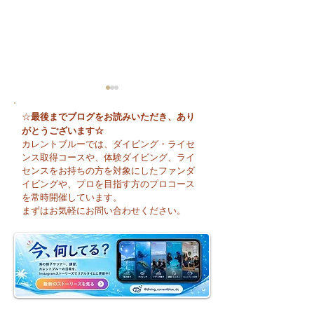
最後までブログをお読みいただき、あり
☆
がとうございます☆
カレントブルーでは、ダイビング・ライセ
ンス取得コースや、体験ダイビング、ライ
センスをお持ちの方を対象にしたファンダ
イビングや、プロを目指す方のプロコース
🌈 海の上に広が
夏本番！明日からお泊
を常時開催しています。
まり海洋実習です♪
まずはお気軽にお問い合わせください。