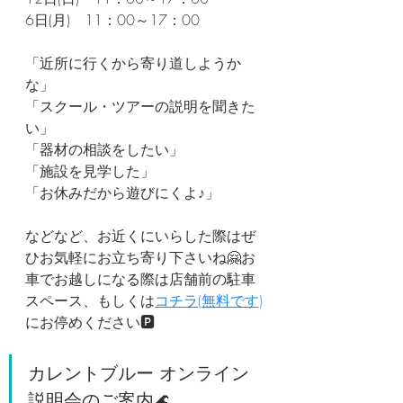
6
日(月)　11：00～17：00
「近所に行くから寄り道しようか
な」
「スクール・ツアーの説明を聞きた
い」
「器材の相談をしたい」
「施設を見学した」
「お休みだから遊びにくよ♪」
などなど、お近くにいらした際はぜ
ひお気軽にお立ち寄り下さいね🤗お
車でお越しになる際は店舗前の駐車
スペース、もしくは
コチラ(無料です)
にお停めください🅿️
カレントブルー オンライン
説明会のご案内🌊