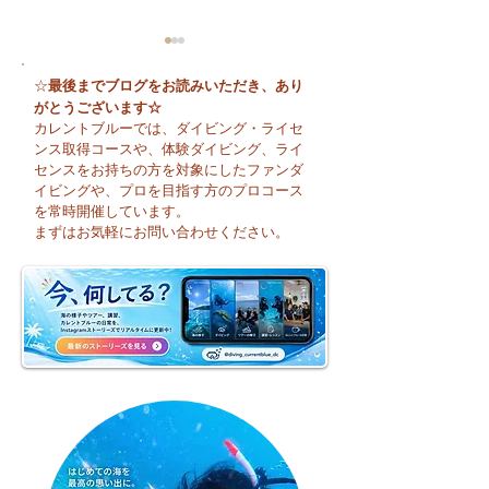
最後までブログをお読みいただき、あり
☆
がとうございます☆
カレントブルーでは、ダイビング・ライセ
ンス取得コースや、体験ダイビング、ライ
センスをお持ちの方を対象にしたファンダ
イビングや、プロを目指す方のプロコース
🌈 海の上に広がる虹♪
😊 海へ戻る第一
を常時開催しています。
フレッシュコース
まずはお気軽にお問い合わせください。