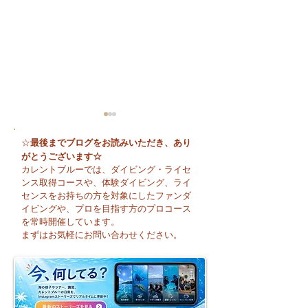
最後までブログをお読みいただき、あり
☆
がとうございます☆
カレントブルーでは、ダイビング・ライセ
ンス取得コースや、体験ダイビング、ライ
センスをお持ちの方を対象にしたファンダ
イビングや、プロを目指す方のプロコース
🌈 海の上に広がる虹♪
😊 海へ戻る第一
を常時開催しています。
フレッシュコース
まずはお気軽にお問い合わせください。