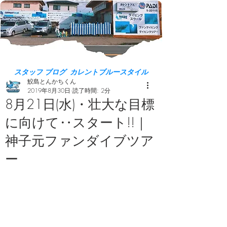
スタッフ ブログ カレントブルースタイル
鮫島とんかちくん
2019年8月30日
読了時間: 2分
8月21日(水)・壮大な目標
に向けて‥スタート!!｜
神子元ファンダイブツア
ー