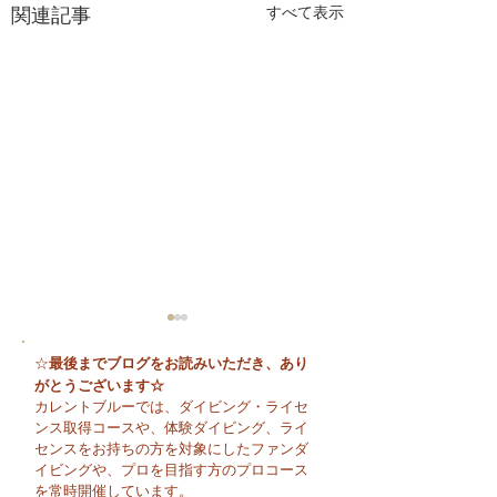
関連記事
すべて表示
最後までブログをお読みいただき、あり
☆
がとうございます☆
カレントブルーでは、ダイビング・ライセ
ンス取得コースや、体験ダイビング、ライ
センスをお持ちの方を対象にしたファンダ
イビングや、プロを目指す方のプロコース
🌈 海の上に広が
夏本番！明日からお泊
を常時開催しています。