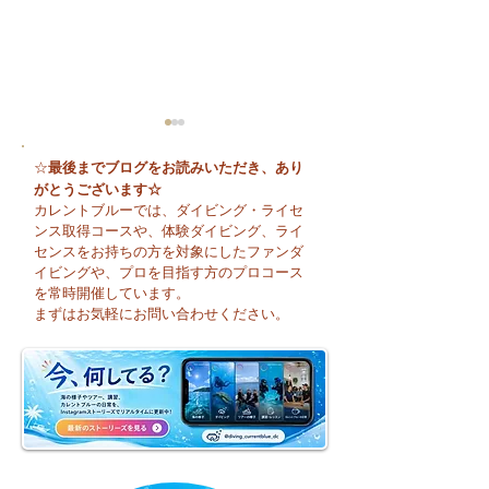
最後までブログをお読みいただき、あり
☆
がとうございます☆
カレントブルーでは、ダイビング・ライセ
ンス取得コースや、体験ダイビング、ライ
センスをお持ちの方を対象にしたファンダ
イビングや、プロを目指す方のプロコース
「いよいよお盆休み！
夏本番！明日から
を常時開催しています。
今日は平沢でOWコー
まり海洋実習です
まずはお気軽にお問い合わせください。
ス開催中♪」