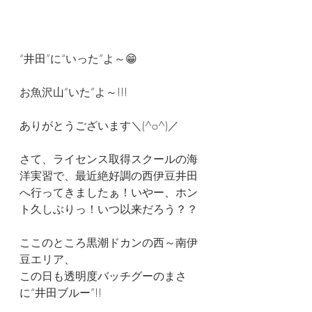
“井田”に“いった”よ～😁
お魚沢山“いた”よ～!!!
ありがとうございます＼(^o^)／
さて、ライセンス取得スクールの海
洋実習で、最近絶好調の西伊豆井田
へ行ってきましたぁ！いやー、ホン
ト久しぶりっ！いつ以来だろう？？
ここのところ黒潮ドカンの西～南伊
豆エリア、
この日も透明度バッチグーのまさ
に“井田ブルー”!!