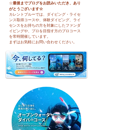
最後までブログをお読みいただき、あり
☆
がとうございます☆
カレントブルーでは、ダイビング・ライセ
ンス取得コースや、体験ダイビング、ライ
センスをお持ちの方を対象にしたファンダ
イビングや、プロを目指す方のプロコース
😊 海へ戻る第一歩！リ
今日も暑い一日に
を常時開催しています。
フレッシュコース開催♪
そうですね☀️
まずはお気軽にお問い合わせください。