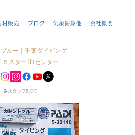
器材販売
ブログ
気象海象他
会社概要
トブルー｜千葉ダイビング
I ５スターIDセンター
​📝スタッフBLOG