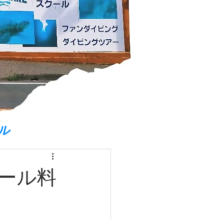
ル
ール料