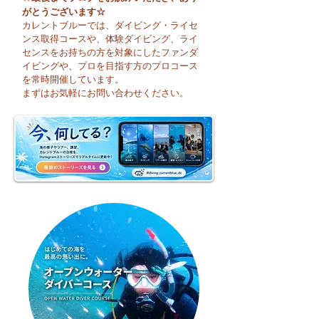
がとうございます☆
カレントブルーでは、ダイビング・ライセ
ンス取得コースや、体験ダイビング、ライ
センスをお持ちの方を対象にしたファンダ
イビングや、プロを目指す方のプロコース
😊 海へ戻る第一歩！リ
今日も暑い一日に
を常時開催しています。
フレッシュコース開催♪
そうですね☀️
まずはお気軽にお問い合わせください。