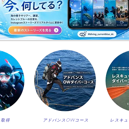
ッシュコース開催♪
すね☀
ス取得
アドバンスOWコース
レスキュ