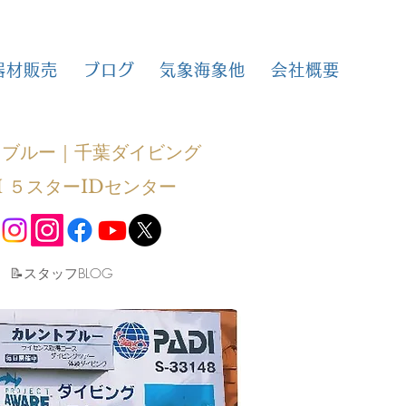
器材販売
ブログ
気象海象他
会社概要
トブルー｜千葉ダイビング
I ５スターIDセンター
​📝スタッフBLOG