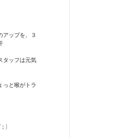
のアップを、３
汗
スタッフは元気
ちょっと喉がトラ
；)