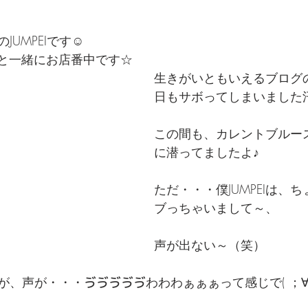
JUMPEIです☺
Oと一緒にお店番中です☆
生きがいともいえるブログ
日もサボってしまいました
この間も、カレントブルー
に潜ってましたよ♪
ただ・・・僕JUMPEIは、
ブっちゃいまして～、
声が出ない～（笑）
が、声が・・・ゔゔゔゔゔわわわぁぁぁって感じで( ；∀