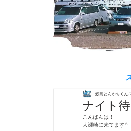
鮫島とんかちくん
ナイト待
こんばんは！
大瀬崎に来てます^_