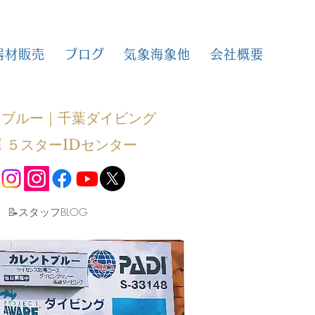
器材販売
ブログ
気象海象他
会社概要
トブルー｜千葉ダイビング
I ５スターIDセンター
​📝スタッフBLOG