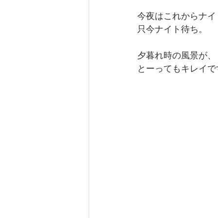
今夜はこれからナイ
只今ナイト待ち。
夕暮れ時の風景が、
とーってもキレイで