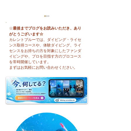
最後までブログをお読みいただき、あり
☆
がとうございます☆
カレントブルーでは、ダイビング・ライセ
ンス取得コースや、体験ダイビング、ライ
センスをお持ちの方を対象にしたファンダ
イビングや、プロを目指す方のプロコース
😊 海へ戻る第一歩！リ
今日も暑い一日に
を常時開催しています。
フレッシュコース開催♪
そうですね☀️
まずはお気軽にお問い合わせください。