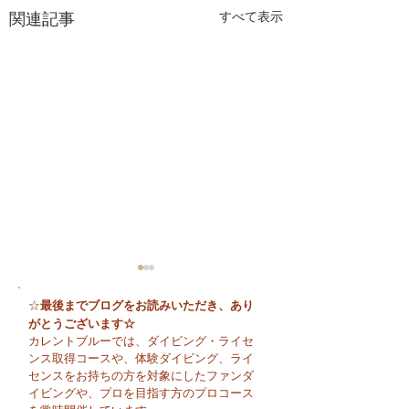
関連記事
すべて表示
最後までブログをお読みいただき、あり
☆
がとうございます☆
カレントブルーでは、ダイビング・ライセ
ンス取得コースや、体験ダイビング、ライ
センスをお持ちの方を対象にしたファンダ
イビングや、プロを目指す方のプロコース
😊 海へ戻る第一歩！リ
今日も暑い一日に