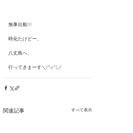
無事出船!!!
時化たけどー、
八丈島へ、
行ってきまーす＼(^o^)／
関連記事
すべて表示