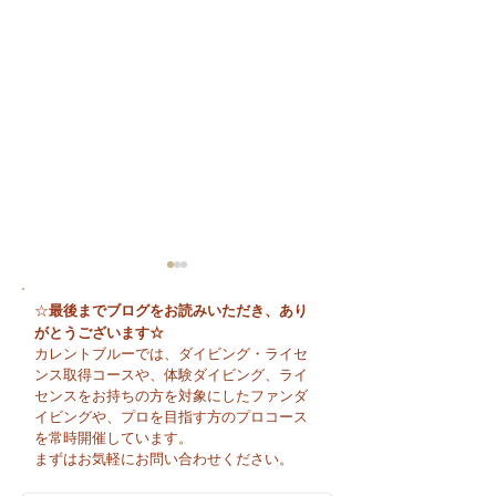
最後までブログをお読みいただき、あり
☆
がとうございます☆
カレントブルーでは、ダイビング・ライセ
ンス取得コースや、体験ダイビング、ライ
センスをお持ちの方を対象にしたファンダ
イビングや、プロを目指す方のプロコース
😊 海へ戻る第一歩！リ
今日も暑い一日に
を常時開催しています。
フレッシュコース開催♪
そうですね☀️
まずはお気軽にお問い合わせください。