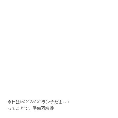
今日はMOGMOGランチだよ～♪
ってことで、準備万端😁