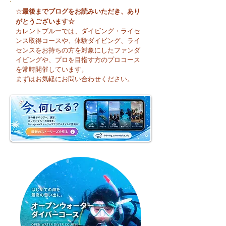
最後までブログをお読みいただき、あり
☆
がとうございます☆
カレントブルーでは、ダイビング・ライセ
ンス取得コースや、体験ダイビング、ライ
センスをお持ちの方を対象にしたファンダ
イビングや、プロを目指す方のプロコース
今日も暑い一日になり
☀️ 月曜日スター
を常時開催しています。
そうですね☀️
まずはお気軽にお問い合わせください。
週のお天気はどう
かな？