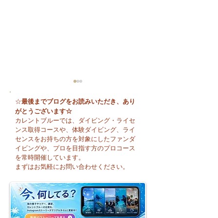
最後までブログをお読みいただき、あり
☆
がとうございます☆
カレントブルーでは、ダイビング・ライセ
ンス取得コースや、体験ダイビング、ライ
センスをお持ちの方を対象にしたファンダ
イビングや、プロを目指す方のプロコース
今日も暑い一日になり
☀️ 月曜日スター
を常時開催しています。
そうですね☀️
まずはお気軽にお問い合わせください。
週のお天気はどう
かな？