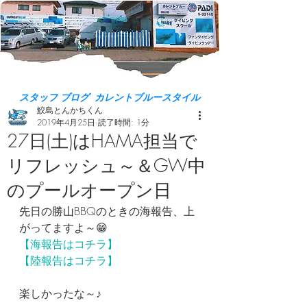
スタッフ ブログ カレントブルースタイル
鮫島とんかちくん
2019年4月25日
読了時間: 1分
27日(土)はHAMA担当で
リフレッシュ～＆GW中
のプールオープン日
先日の勝山BBQのときの海報告、上
がってますよ～😁
【海報告はコチラ】
【陸報告はコチラ】
楽しかったな～♪