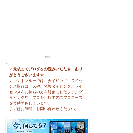
最後までブログをお読みいただき、あり
☆
がとうございます☆
カレントブルーでは、ダイビング・ライセ
ンス取得コースや、体験ダイビング、ライ
センスをお持ちの方を対象にしたファンダ
イビングや、プロを目指す方のプロコース
🌈 海の上に広が
夏本番！明日からお泊
を常時開催しています。
まり海洋実習です♪
まずはお気軽にお問い合わせください。