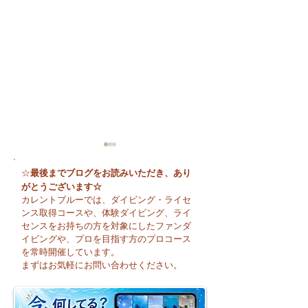
最後までブログをお読みいただき、あり
☆
がとうございます☆
カレントブルーでは、ダイビング・ライセ
ンス取得コースや、体験ダイビング、ライ
センスをお持ちの方を対象にしたファンダ
イビングや、プロを目指す方のプロコース
😊 海へ戻る第一歩！リ
今日も暑い一日に
を常時開催しています。
フレッシュコース開催♪
そうですね☀️
まずはお気軽にお問い合わせください。