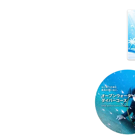
夏本番！明日からお泊まり海
洋実習です♪