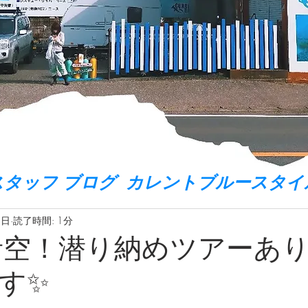
スタッフ ブログ カレントブルースタイ
8日
読了時間: 1分
青空！潜り納めツアーあ
す✨