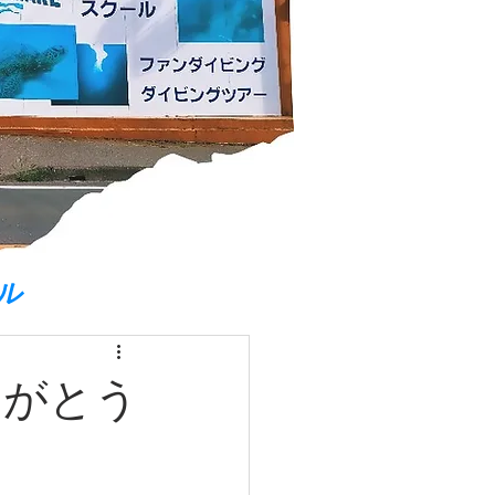
ル
りがとう