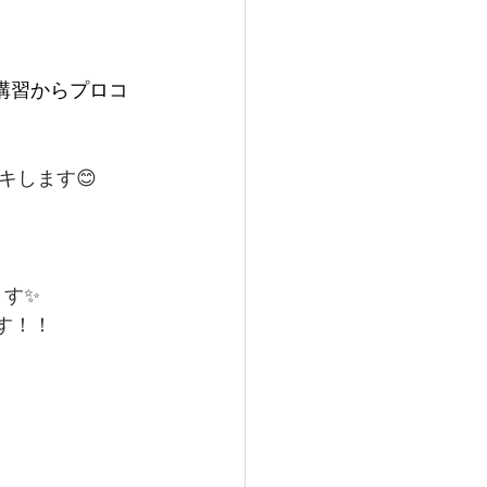
ス講習からプロコ
キします😊
ます✨
す！！