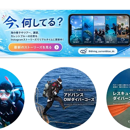
🌈 海の上に広がる虹♪
😊
ッシ