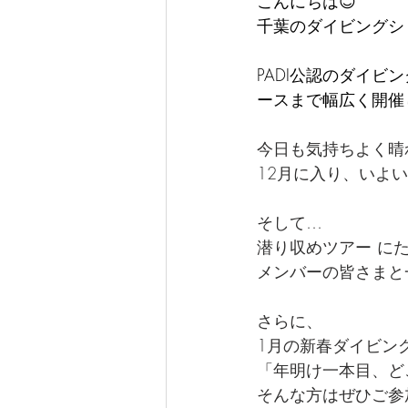
こんにちは😊  
千葉のダイビングショ
PADI公認のダイ
ースまで幅広く開催し
今日も気持ちよく晴
12月に入り、いよ
そして…
潜り収めツアー に
メンバーの皆さまと
さらに、
1月の新春ダイビン
「年明け一本目、ど
そんな方はぜひご参