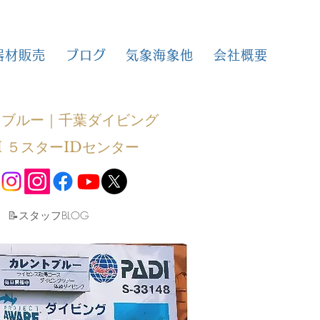
器材販売
ブログ
気象海象他
会社概要
トブルー｜千葉ダイビング
I ５スターIDセンター
​📝スタッフBLOG