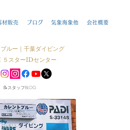
器材販売
ブログ
気象海象他
会社概要
トブルー｜千葉ダイビング
I ５スターIDセンター
​📝スタッフBLOG