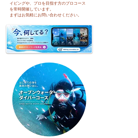
イビングや、プロを目指す方のプロコース
今日も暑い一日になり
☀️ 月曜日スター
を常時開催しています。
そうですね☀️
まずはお気軽にお問い合わせください。
週のお天気はどう
かな？