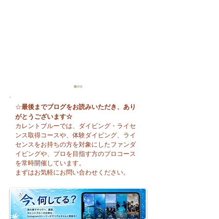
最後までブログをお読みいただき、あり
☆
がとうございます☆
カレントブルーでは、ダイビング・ライセ
ンス取得コースや、体験ダイビング、ライ
センスをお持ちの方を対象にしたファンダ
イビングや、プロを目指す方のプロコース
😊 海へ戻る第一歩！リ
今日も暑い一日に
を常時開催しています。
フレッシュコース開催♪
そうですね☀️
まずはお気軽にお問い合わせください。