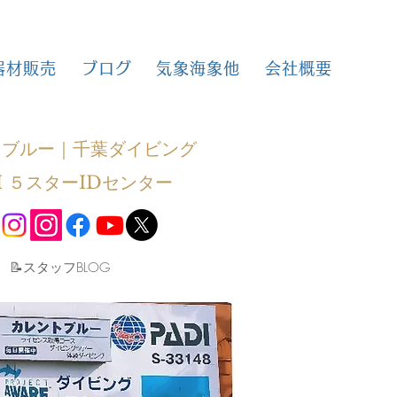
器材販売
ブログ
気象海象他
会社概要
トブルー｜千葉ダイビング
I ５スターIDセンター
​📝スタッフBLOG