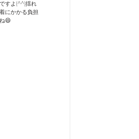
よ(^^)揺れ
着にかかる負担
😄