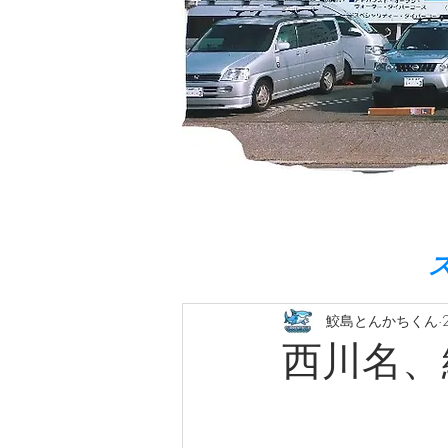
鮫島とんかちくん
西川名、絶