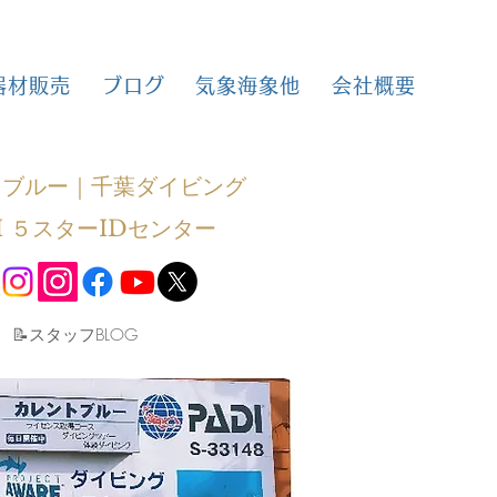
器材販売
ブログ
気象海象他
会社概要
トブルー｜千葉ダイビング
I ５スターIDセンター
​📝スタッフBLOG