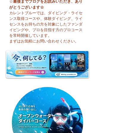
最後までブログをお読みいただき、あり
☆
がとうございます☆
カレントブルーでは、ダイビング・ライセ
ンス取得コースや、体験ダイビング、ライ
センスをお持ちの方を対象にしたファンダ
イビングや、プロを目指す方のプロコース
「いよいよお盆休み！
夏本番！明日から
を常時開催しています。
今日は平沢でOWコー
まり海洋実習です
まずはお気軽にお問い合わせください。
ス開催中♪」