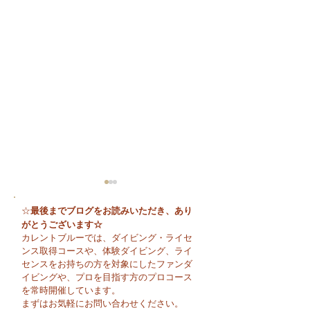
最後までブログをお読みいただき、あり
☆
がとうございます☆
カレントブルーでは、ダイビング・ライセ
ンス取得コースや、体験ダイビング、ライ
センスをお持ちの方を対象にしたファンダ
イビングや、プロを目指す方のプロコース
🌈 海の上に広が
夏本番！明日からお泊
を常時開催しています。
まり海洋実習です♪
まずはお気軽にお問い合わせください。