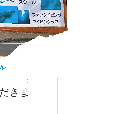
ル
だきま