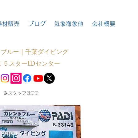
器材販売
ブログ
気象海象他
会社概要
トブルー｜千葉ダイビング
I ５スターIDセンター
​📝スタッフBLOG