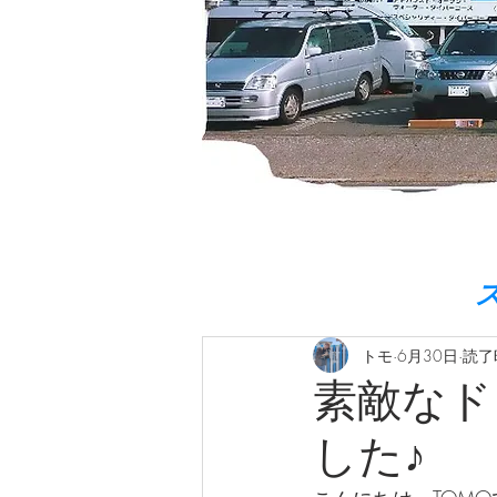
トモ
6月30日
読了
素敵なド
した♪