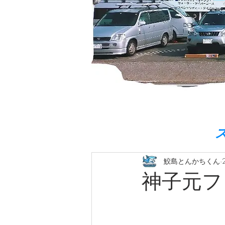
鮫島とんかちくん
神子元フ