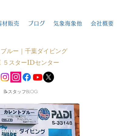
器材販売
ブログ
気象海象他
会社概要
トブルー｜千葉ダイビング
I ５スターIDセンター
​📝スタッフBLOG