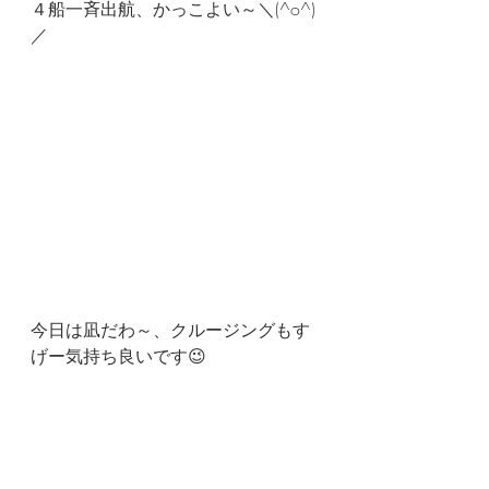
４船一斉出航、かっこよい～＼(^o^)
／
今日は凪だわ～、クルージングもす
げー気持ち良いです😉