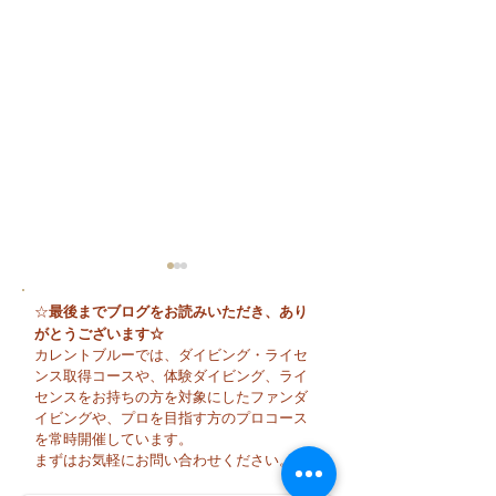
最後までブログをお読みいただき、あり
☆
がとうございます☆
カレントブルーでは、ダイビング・ライセ
ンス取得コースや、体験ダイビング、ライ
センスをお持ちの方を対象にしたファンダ
イビングや、プロを目指す方のプロコース
🌈 海の上に広がる虹♪
😊 海へ戻る第一
を常時開催しています。
フレッシュコース
まずはお気軽にお問い合わせください。