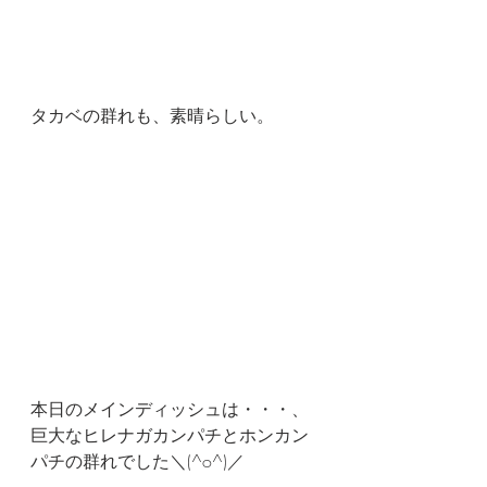
タカベの群れも、素晴らしい。
本日のメインディッシュは・・・、
巨大なヒレナガカンパチとホンカン
パチの群れでした＼(^o^)／ 