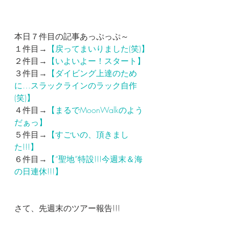
本日７件目の記事あっぷっぷ～
１件目→
【戻ってまいりました(笑)】
２件目→
【いよいよー！スタート】
３件目→
【ダイビング上達のため
に…スラックラインのラック自作
(笑)】
４件目→
【まるでMoonWalkのよう
だぁっ】
５件目→
【すごいの、頂きまし
た!!!】
６件目→
【“聖地”特設!!!今週末＆海
の日連休!!!】
さて、先週末のツアー報告!!!