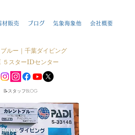
器材販売
ブログ
気象海象他
会社概要
トブルー｜千葉ダイビング
I ５スターIDセンター
​📝スタッフBLOG