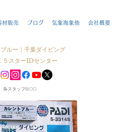
器材販売
ブログ
気象海象他
会社概要
トブルー｜千葉ダイビング
I ５スターIDセンター
​📝スタッフBLOG