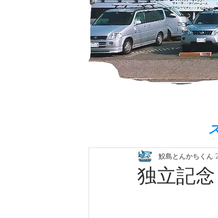
鮫島とんかちくん
独立記念日