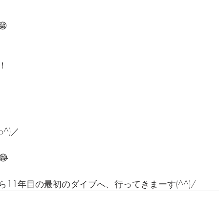

！
^)／
😂
11年目の最初のダイブへ、行ってきまーす(^^)/