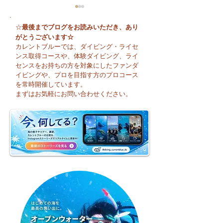
最後までブログをお読みいただき、あり
☆
がとうございます☆
カレントブルーでは、ダイビング・ライセ
ンス取得コースや、体験ダイビング、ライ
センスをお持ちの方を対象にしたファンダ
イビングや、プロを目指す方のプロコース
😊 海へ戻る第一歩！リ
今日も暑い一日に
を常時開催しています。
フレッシュコース開催♪
そうですね☀️
まずはお気軽にお問い合わせください。