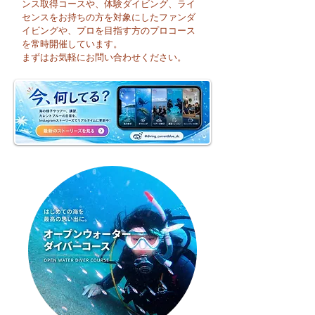
ンス取得コースや、体験ダイビング、ライ
センスをお持ちの方を対象にしたファンダ
イビングや、プロを目指す方のプロコース
😊 海へ戻る第一歩！リ
今日も暑い一日に
を常時開催しています。
フレッシュコース開催♪
そうですね☀️
まずはお気軽にお問い合わせください。