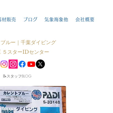
器材販売
ブログ
気象海象他
会社概要
トブルー｜千葉ダイビング
I ５スターIDセンター
​📝スタッフBLOG