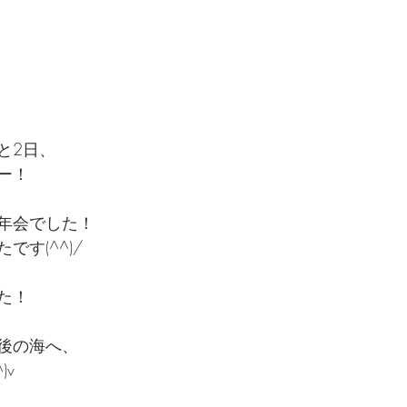
と2日、
ー！
年会でした！
です(^^)/
た！
後の海へ、
)v