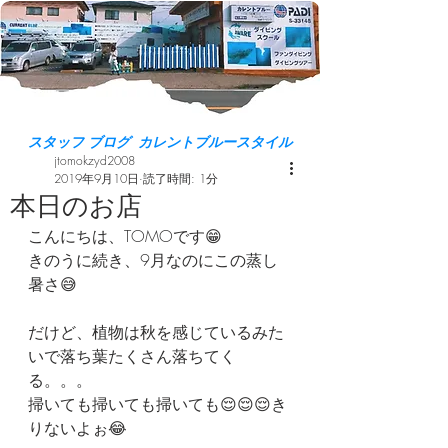
スタッフ ブログ カレントブルースタイル
jtomokzyd2008
2019年9月10日
読了時間: 1分
本日のお店
こんにちは、TOMOです😁
きのうに続き、9月なのにこの蒸し
暑さ😅
だけど、植物は秋を感じているみた
いで落ち葉たくさん落ちてく
る。。。
掃いても掃いても掃いても😌😌😌き
りないよぉ😂