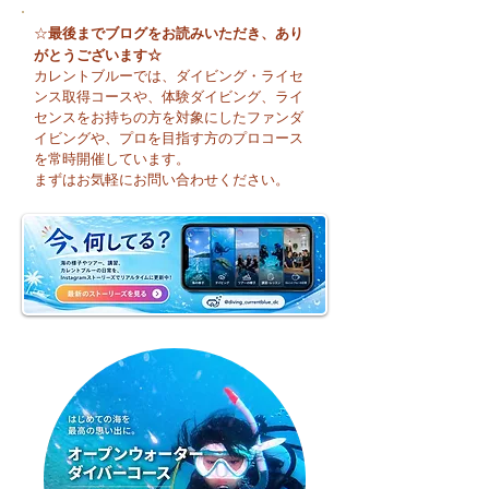
最後までブログをお読みいただき、あり
☆
がとうございます☆
カレントブルーでは、ダイビング・ライセ
ンス取得コースや、体験ダイビング、ライ
センスをお持ちの方を対象にしたファンダ
イビングや、プロを目指す方のプロコース
🌈 海の上に広がる虹♪
😊 海へ戻る第一
を常時開催しています。
フレッシュコース
まずはお気軽にお問い合わせください。