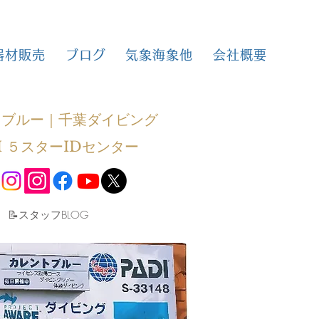
器材販売
ブログ
気象海象他
会社概要
トブルー｜千葉ダイビング
I ５スターIDセンター
​📝スタッフBLOG