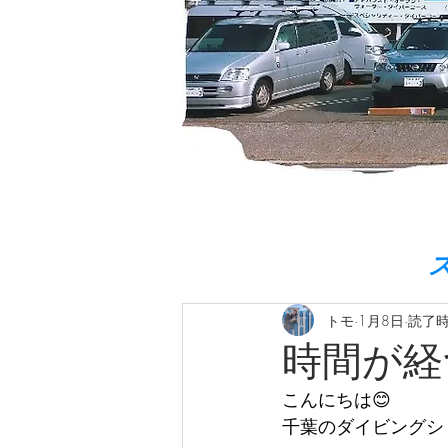
トモ
1月8日
読了時
時間が経
こんにちは😊  
千葉のダイビングショ