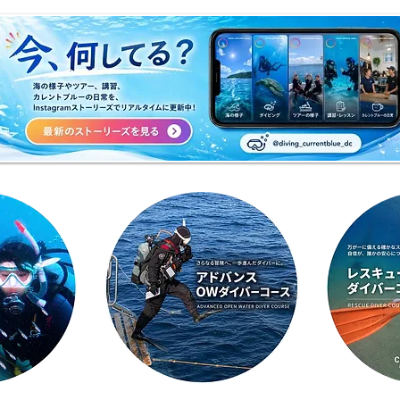
今日も暑い一日になりそうで
☀️
すね☀️
天気