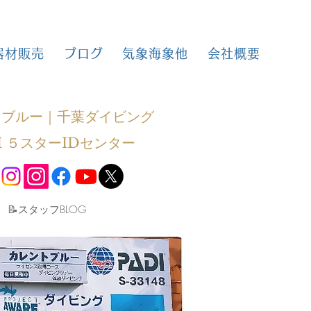
器材販売
ブログ
気象海象他
会社概要
トブルー｜千葉ダイビング
I ５スターIDセンター
​📝スタッフBLOG