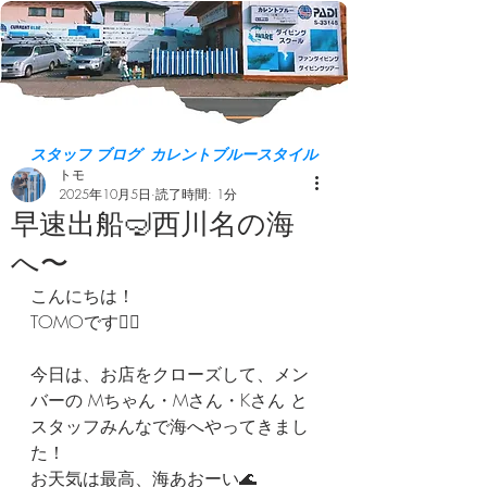
スタッフ ブログ カレントブルースタイル
トモ
2025年10月5日
読了時間: 1分
早速出船🤿西川名の海
へ〜
こんにちは！
TOMOです🙇‍♂️
今日は、お店をクローズして、メン
バーの Mちゃん・Mさん・Kさん と
スタッフみんなで海へやってきまし
た！
お天気は最高、海あおーい🌊