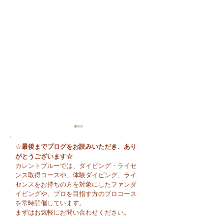
最後までブログをお読みいただき、あり
☆
がとうございます☆
カレントブルーでは、ダイビング・ライセ
ンス取得コースや、体験ダイビング、ライ
センスをお持ちの方を対象にしたファンダ
イビングや、プロを目指す方のプロコース
🌈 海の上に広がる虹♪
😊 海へ戻る第一
を常時開催しています。
フレッシュコース
まずはお気軽にお問い合わせください。