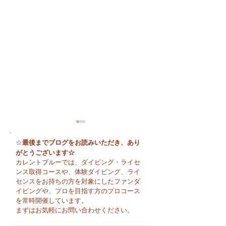
最後までブログをお読みいただき、あり
☆
がとうございます☆
カレントブルーでは、ダイビング・ライセ
ンス取得コースや、体験ダイビング、ライ
センスをお持ちの方を対象にしたファンダ
イビングや、プロを目指す方のプロコース
今日も暑い一日になり
☀️ 月曜日スター
を常時開催しています。
そうですね☀️
まずはお気軽にお問い合わせください。
週のお天気はどう
かな？