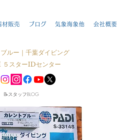
器材販売
ブログ
気象海象他
会社概要
トブルー｜千葉ダイビング
I ５スターIDセンター
​📝スタッフBLOG