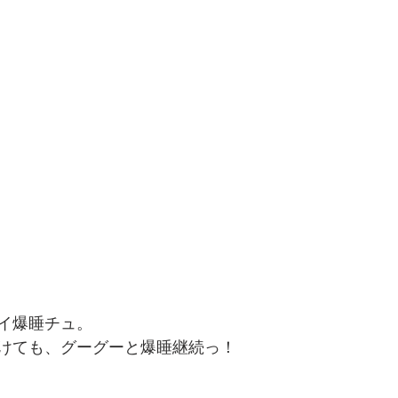
イ爆睡チュ。
けても、グーグーと爆睡継続っ！