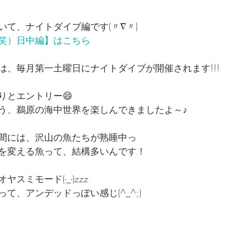
いて、ナイトダイブ編です(〃∇〃)
笑）日中編】はこちら
は、毎月第一土曜日にナイトダイブが開催されます!!!
りとエントリー😄
う、鵜原の海中世界を楽しんできましたよ～♪
間には、沢山の魚たちが熟睡中っ
を変える魚って、結構多いんです！
スミモード(-_-)zzz
て、アンデッドっぽい感じ(^_^;)