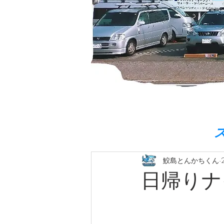
鮫島とんかちくん
日帰りナイ