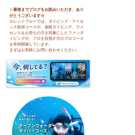
最後までブログをお読みいただき、あり
☆
がとうございます☆
カレントブルーでは、ダイビング・ライセ
ンス取得コースや、体験ダイビング、ライ
センスをお持ちの方を対象にしたファンダ
イビングや、プロを目指す方のプロコース
今日も暑い一日になり
☀️ 月曜日スター
を常時開催しています。
そうですね☀️
まずはお気軽にお問い合わせください。
週のお天気はどう
かな？