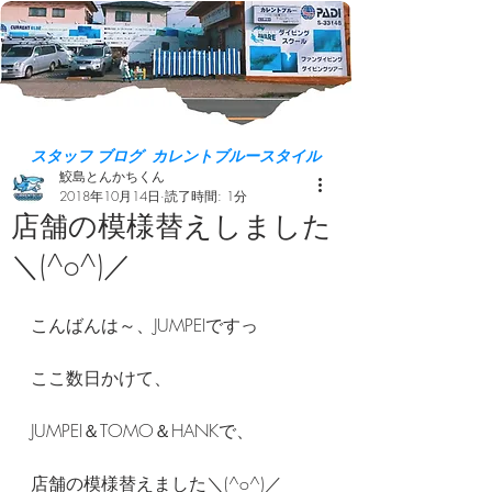
スタッフ ブログ カレントブルースタイル
鮫島とんかちくん
2018年10月14日
読了時間: 1分
店舗の模様替えしました
＼(^o^)／
こんばんは～、JUMPEIですっ
ここ数日かけて、
JUMPEI＆TOMO＆HANKで、
店舗の模様替えました＼(^o^)／