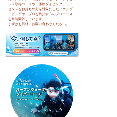
ンス取得コースや、体験ダイビング、ライ
センスをお持ちの方を対象にしたファンダ
イビングや、プロを目指す方のプロコース
😊 海へ戻る第一歩！リ
今日も暑い一日に
を常時開催しています。
フレッシュコース開催♪
そうですね☀️
まずはお気軽にお問い合わせください。